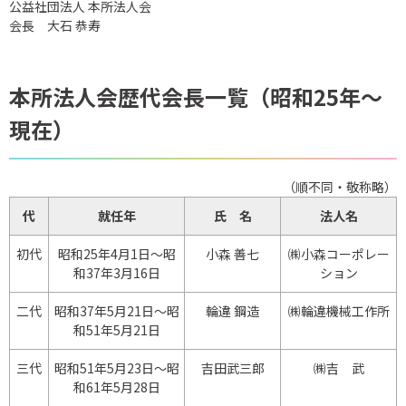
公益社団法人 本所法人会
会長 大石 恭寿
本所法人会歴代会長一覧（昭和25年～
現在）
（順不同・敬称略）
代
就任年
氏 名
法人名
初代
昭和25年4月1日～昭
小森 善七
㈱小森コーポレー
和37年3月16日
ション
二代
昭和37年5月21日～昭
輪違 鋼造
㈱輪違機械工作所
和51年5月21日
三代
昭和51年5月23日～昭
吉田武三郎
㈱吉 武
和61年5月28日