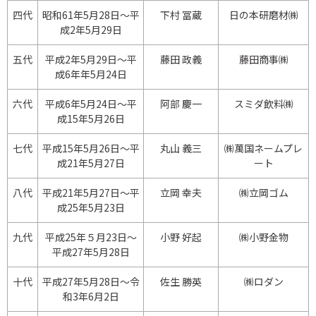
四代
昭和61年5月28日～平
下村 冨蔵
日の本研磨材㈱
成2年5月29日
五代
平成2年5月29日～平
藤田 政義
藤田商事㈱
成6年年5月24日
六代
平成6年5月24日～平
阿部 慶一
スミダ飲料㈱
成15年5月26日
七代
平成15年5月26日～平
丸山 義三
㈱萬国ネームプレ
成21年5月27日
ート
八代
平成21年5月27日～平
立岡 幸夫
㈱立岡ゴム
成25年5月23日
九代
平成25年５月23日～
小野 好起
㈱小野金物
平成27年5月28日
十代
平成27年5月28日～令
佐生 勝英
㈱ロダン
和3年6月2日